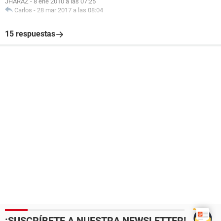
JHARAZ
-
8 ene 2010 a las 07:25
Carlos
-
28 mar 2017 a las 08:04
15 respuestas
¡SUSCRÍBETE A NUESTRA NEWSLETTER!