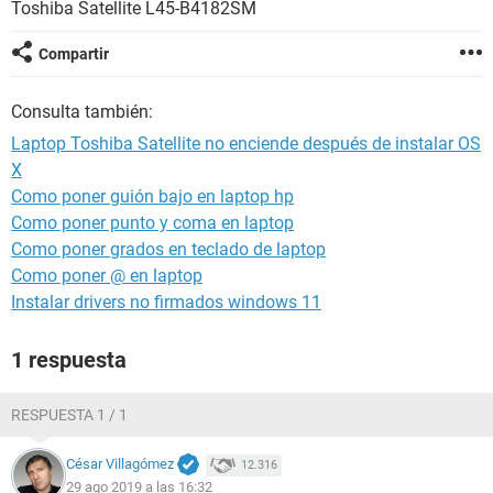
Toshiba Satellite L45-B4182SM
Compartir
Consulta también:
Laptop Toshiba Satellite no enciende después de instalar OS
X
Como poner guión bajo en laptop hp
Como poner punto y coma en laptop
Como poner grados en teclado de laptop
Como poner @ en laptop
Instalar drivers no firmados windows 11
1 respuesta
RESPUESTA 1 / 1
César Villagómez
12.316
29 ago 2019 a las 16:32