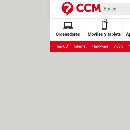
Ordenadores
Móviles y tablets
Ap
macOS
Internet
Hardware
Audio