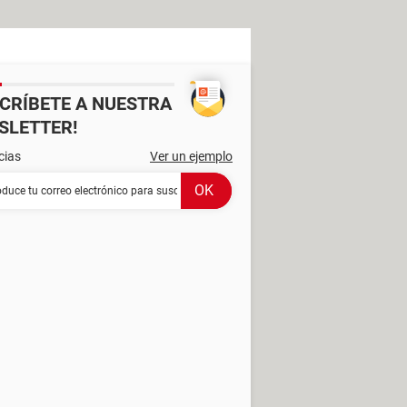
SCRÍBETE A NUESTRA
SLETTER!
cias
Ver un ejemplo