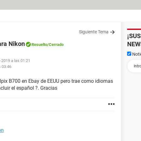
Siguiente Tema
¡SU
ara Nikon
NEW
Resuelto
/Cerrado
Noti
 2019 a las 01:21
s 03:46
lpix B700 en Ebay de EEUU pero trae como idiomas
cluir el español ?. Gracias
on