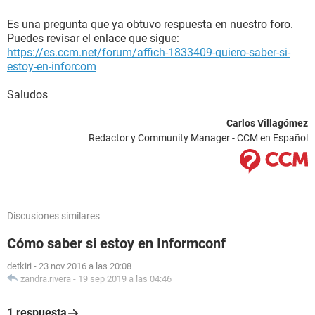
Es una pregunta que ya obtuvo respuesta en nuestro foro.
Puedes revisar el enlace que sigue:
https://es.ccm.net/forum/affich-1833409-quiero-saber-si-
estoy-en-inforcom
Saludos
Carlos Villagómez
Redactor y Community Manager - CCM en Español
Discusiones similares
Cómo saber si estoy en Informconf
detkiri
-
23 nov 2016 a las 20:08
zandra.rivera
-
19 sep 2019 a las 04:46
1 respuesta