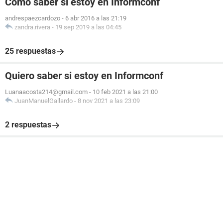
Cómo saber si estoy en Informconf
andrespaezcardozo
-
6 abr 2016 a las 21:19
zandra.rivera
-
19 sep 2019 a las 04:45
25 respuestas
Quiero saber si estoy en Informconf
Luanaacosta214@gmail.com
-
10 feb 2021 a las 21:00
JuanManuelGallardo
-
8 nov 2021 a las 23:09
2 respuestas