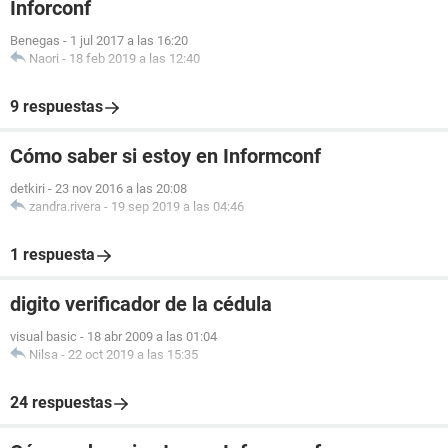
Inforconf
Benegas
-
1 jul 2017 a las 16:20
Naori
-
18 feb 2019 a las 12:40
9 respuestas
Cómo saber si estoy en Informconf
detkiri
-
23 nov 2016 a las 20:08
zandra.rivera
-
19 sep 2019 a las 04:46
1 respuesta
digito verificador de la cédula
visual basic
-
18 abr 2009 a las 01:04
Nilsa
-
22 oct 2019 a las 15:35
24 respuestas