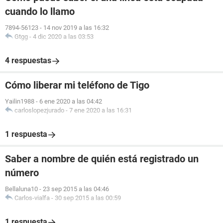
cuando lo llamo
7894-56123
-
14 nov 2019 a las 16:32
Gtgg
-
4 dic 2020 a las 03:53
4 respuestas
Cómo liberar mi teléfono de Tigo
Yailin1988
-
6 ene 2020 a las 04:42
carloslopezjurado
-
7 ene 2020 a las 16:31
1 respuesta
Saber a nombre de quién está registrado un
número
Bellaluna10
-
23 sep 2015 a las 04:46
Carlos-vialfa
-
30 sep 2015 a las 00:59
1 respuesta