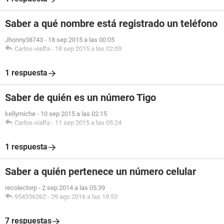
Saber a qué nombre está registrado un teléfono
Jhonny38743
-
18 sep 2015 a las 00:05
Carlos-vialfa
-
18 sep 2015 a las 02:09
1 respuesta
Saber de quién es un número Tigo
kellymiche
-
10 sep 2015 a las 02:15
Carlos-vialfa
-
11 sep 2015 a las 05:24
1 respuesta
Saber a quién pertenece un número celular
recolectorp
-
2 sep 2014 a las 05:39
954336262
-
29 ago 2016 a las 19:53
7 respuestas