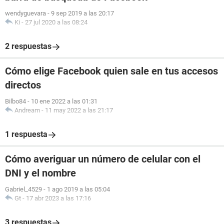
wendyguevara
-
9 sep 2019 a las 20:17
Ki
-
27 jul 2020 a las 08:24
2 respuestas
Cómo elige Facebook quien sale en tus accesos
directos
Bilbo84
-
10 ene 2022 a las 01:31
Andream
-
11 may 2022 a las 21:17
1 respuesta
Cómo averiguar un número de celular con el
DNI y el nombre
Gabriel_4529
-
1 ago 2019 a las 05:04
Gt
-
17 abr 2023 a las 17:16
3 respuestas