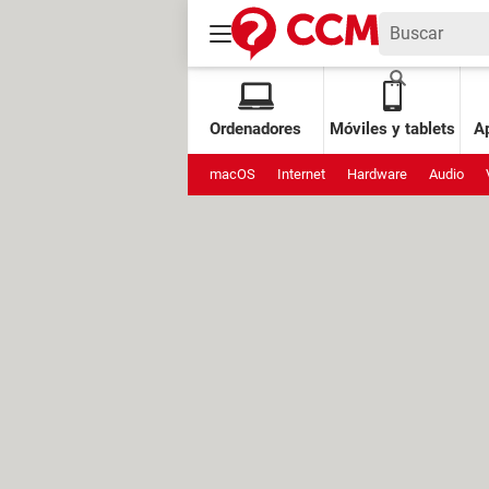
Ordenadores
Móviles y tablets
Ap
macOS
Internet
Hardware
Audio