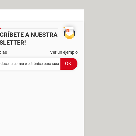
SCRÍBETE A NUESTRA
SLETTER!
cias
Ver un ejemplo