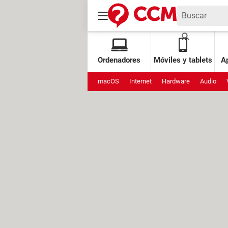
Ordenadores
Móviles y tablets
Ap
macOS
Internet
Hardware
Audio