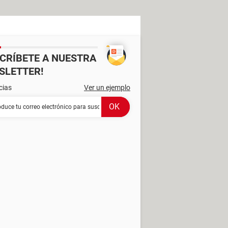
SCRÍBETE A NUESTRA
SLETTER!
cias
Ver un ejemplo