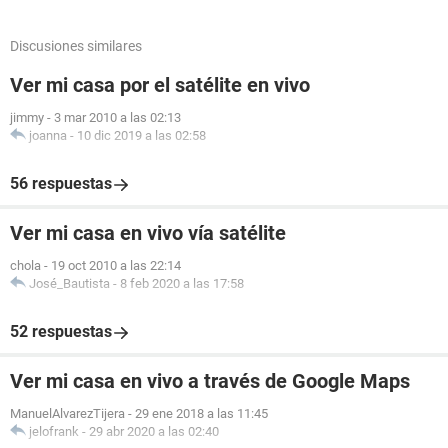
Discusiones similares
Ver mi casa por el satélite en vivo
jimmy
-
3 mar 2010 a las 02:13
joanna
-
10 dic 2019 a las 02:58
56 respuestas
Ver mi casa en vivo vía satélite
chola
-
19 oct 2010 a las 22:14
José_Bautista
-
8 feb 2020 a las 17:58
52 respuestas
Ver mi casa en vivo a través de Google Maps
ManuelAlvarezTijera
-
29 ene 2018 a las 11:45
jelofrank
-
29 abr 2020 a las 02:40