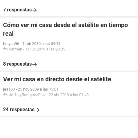
7 respuestas
Cómo ver mi casa desde el satélite en tiempo
real
brayan96
-
1 feb 2010 a las 04:13
carmen
-
11 jun 2019 a las 20:05
8 respuestas
Ver mi casa en directo desde el satélite
jes100
-
25 nov 2009 a las 15:01
JeffreyRodrguezCruz
-
22 abr 2019 a las 01:43
24 respuestas