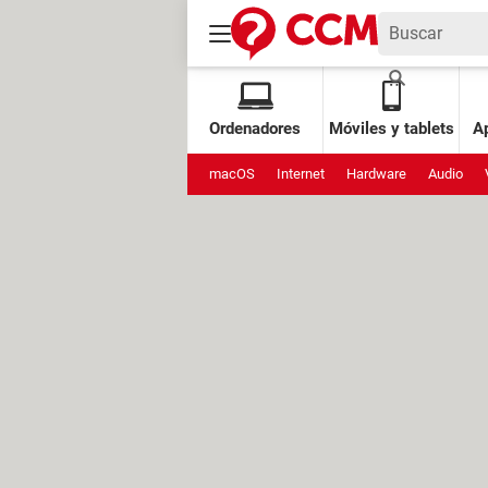
Ordenadores
Móviles y tablets
Ap
macOS
Internet
Hardware
Audio