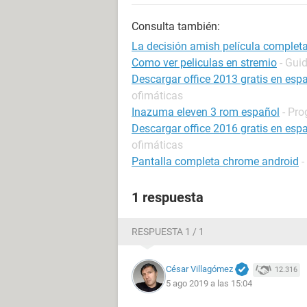
Consulta también:
La decisión amish película completa
Como ver peliculas en stremio
- Gui
Descargar office 2013 gratis en esp
ofimáticas
Inazuma eleven 3 rom español
- Pro
Descargar office 2016 gratis en esp
ofimáticas
Pantalla completa chrome android
-
1 respuesta
RESPUESTA 1 / 1
César Villagómez
12.316
5 ago 2019 a las 15:04