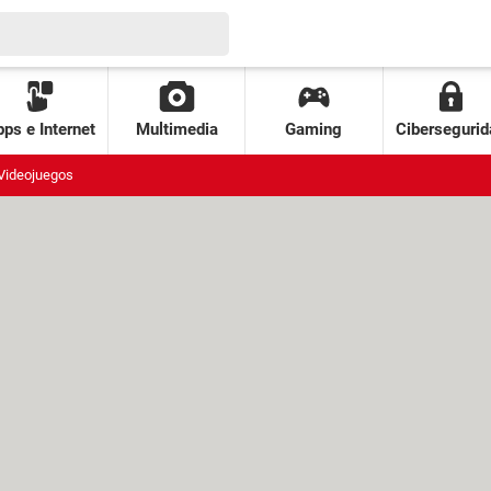
ps e Internet
Multimedia
Gaming
Cibersegurid
Videojuegos