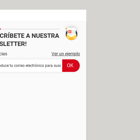
SCRÍBETE A NUESTRA
SLETTER!
cias
Ver un ejemplo