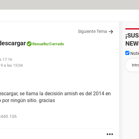
Siguiente Tema
¡SU
descargar
NEW
Resuelto
/Cerrado
Noti
s 17:16
9 a las 15:04
scargar, se llama la decisión amish es del 2014 en
 por ningún sitio. gracias
3440.106