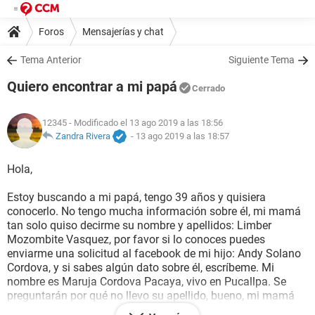
Foros
Mensajerías y chat
Tema Anterior
Siguiente Tema
Quiero encontrar a mi papá
Cerrado
12345
- Modificado el 13 ago 2019 a las 18:56
Zandra Rivera
-
13 ago 2019 a las 18:57
Hola,
Estoy buscando a mi papá, tengo 39 años y quisiera
conocerlo. No tengo mucha información sobre él, mi mamá
tan solo quiso decirme su nombre y apellidos: Limber
Mozombite Vasquez, por favor si lo conoces puedes
enviarme una solicitud al facebook de mi hijo: Andy Solano
Cordova, y si sabes algún dato sobre él, escríbeme. Mi
nombre es Maruja Cordova Pacaya, vivo en Pucallpa. Se
preguntarán por qué no llevo su apellido, bueno, mi mamá
no quiso reconocer que él era mi papá y me puso el apellido