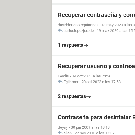
Recuperar contraseña y cor
daviddariosotoquinonez
-
18 may 2020 a las 
carloslopezjurado
-
19 may 2020 a las 15:
1 respuesta
Recuperar usuario y contras
Leydis
-
14 oct 2021 a las 23:56
Eglismar
-
20 oct 2023 a las 17:58
2 respuestas
Contraseña para desintalar 
deysy
-
30 jun 2009 a las 18:13
allan
-
27 nov 2013 a las 17:07