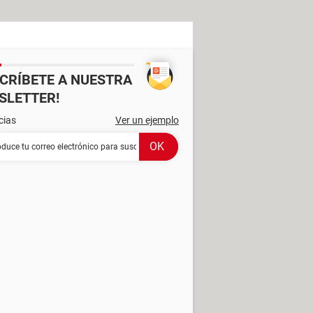
SCRÍBETE A NUESTRA
SLETTER!
cias
Ver un ejemplo