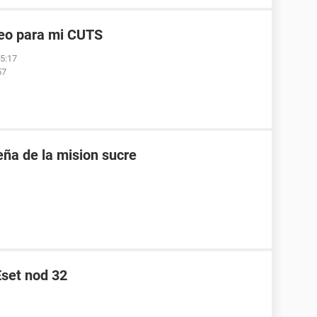
reo para mi CUTS
05:17
57
eña de la mision sucre
Eset nod 32