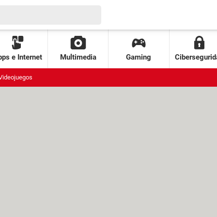
ps e Internet
Multimedia
Gaming
Cibersegurid
Videojuegos