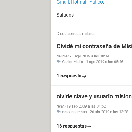
Gmail, Hotmail, Yahoo
.
Saludos
Discusiones similares
Olvidé mi contraseña de Mis
delimar
-
1 ago 2019 a las 00:04
Carlos-vialfa
-
1 ago 2019 a las 05:46
1 respuesta
olvide clave y usuario misio
reny
-
19 sep 2009 a las 04:52
carolinaarenas
-
26 abr 2019 a las 13:28
16 respuestas