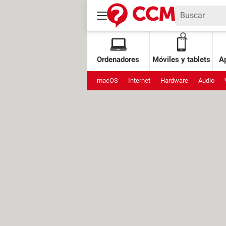
Ordenadores
Móviles y tablets
Ap
macOS
Internet
Hardware
Audio