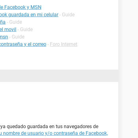
 de Facebook y MSN
ook guardada en mi celular
- Guide
eña
- Guide
el movil
- Guide
 msn
- Guide
contraseña y el correo
-
Foro Internet
haya quedado guardada en tus navegadores de
u nombre de usuario y/o contraseña de Facebook,