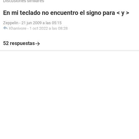
Discusiones similares
En mi teclado no encuentro el signo para < y >
Zeppelin
-
21 jun 2009 a las 05:15
Khanivore
-
1 oct 2022 a las 08:28
52 respuestas