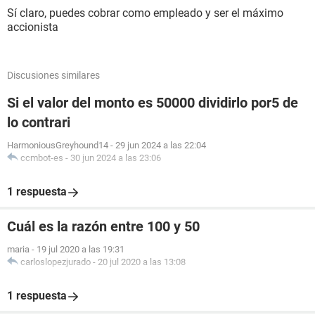
Sí claro, puedes cobrar como empleado y ser el máximo
accionista
Discusiones similares
Si el valor del monto es 50000 dividirlo por5 de
lo contrari
HarmoniousGreyhound14
-
29 jun 2024 a las 22:04
ccmbot-es
-
30 jun 2024 a las 23:06
1 respuesta
Cuál es la razón entre 100 y 50
maria
-
19 jul 2020 a las 19:31
carloslopezjurado
-
20 jul 2020 a las 13:08
1 respuesta