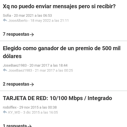
Xq no puedo enviar mensajes pero si recibir?
Sofia
-
20 mar 2021 a las 06:53
JoseAlberto
-
18 may 2022 a las 21:11
7 respuestas
Elegido como ganador de un premio de 500 mil
dólares
JoseBaez1983
-
20 mar 2017 a las 18:44
JoseBaez1983
-
21 mar 2017 a las 00:25
2 respuestas
TARJETA DE RED: 10/100 Mbps / Integrado
rodolflex
-
29 nov 2015 a las 00:38
KY_WD
-
3 dic 2015 a las 16:05
1 respuesta