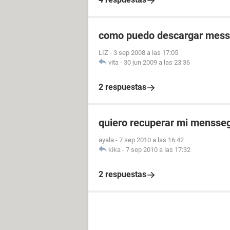
como puedo descargar mess
LIZ
-
3 sep 2008 a las 17:05
vita
-
30 jun 2009 a las 23:36
2 respuestas
quiero recuperar mi mensse
ayala
-
7 sep 2010 a las 16:42
kika
-
7 sep 2010 a las 17:32
2 respuestas