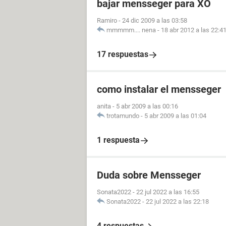
bajar mensseger para XO
Ramiro
-
24 dic 2009 a las 03:58
mmmmm.... nena
-
18 abr 2012 a las 22:4
17 respuestas
como instalar el mensseger
anita
-
5 abr 2009 a las 00:16
trotamundo
-
5 abr 2009 a las 01:04
1 respuesta
Duda sobre Mensseger
Sonata2022
-
22 jul 2022 a las 16:55
Sonata2022
-
22 jul 2022 a las 22:18
4 respuestas