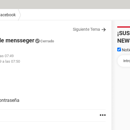
Facebook
Siguiente Tema
¡SU
 de mensseger
NEW
Cerrado
Noti
las 07:49
9 a las 07:50
ontraseña