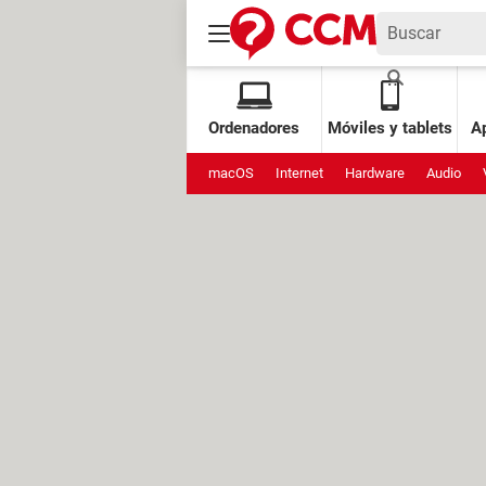
Ordenadores
Móviles y tablets
Ap
macOS
Internet
Hardware
Audio