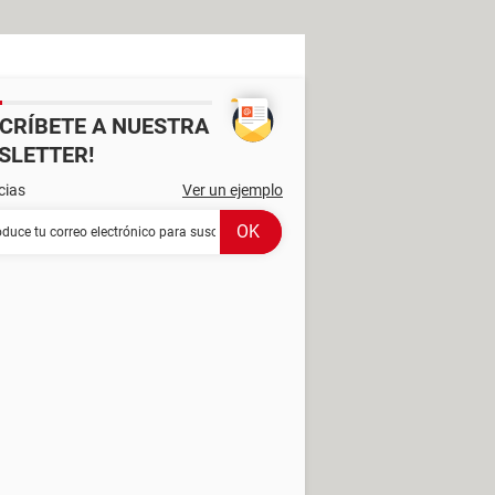
SCRÍBETE A NUESTRA
SLETTER!
cias
Ver un ejemplo