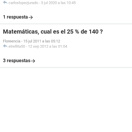
carloslopezjurado
-
3 jul 2020 a las 10:45
1 respuesta
Matemáticas, cual es el 25 % de 140 ?
Floreencia
-
15 jul 2011 a las 05:12
etrellita50
-
12 sep 2012 a las 01:04
3 respuestas