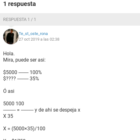
1 respuesta
RESPUESTA 1 / 1
Te_st_oste_rona
27 oct 2019 a las 02:38
Hola.
Mira, puede ser asi:
$5000 -------- 100%
$???? --------- 35%
Ó asi
5000 100
---------- = ---------- y de ahi se despeja x
X 35
X = (5000×35)/100