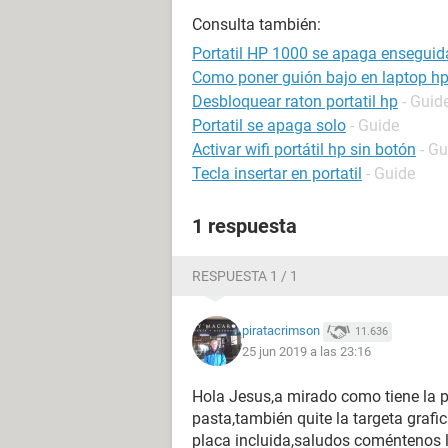
Consulta también:
Portatil HP 1000 se apaga enseguid
Como poner guión bajo en laptop h
Desbloquear raton portatil hp
- Guid
Portatil se apaga solo
- Guide
Activar wifi portátil hp sin botón
- Gu
Tecla insertar en portatil
- Guide
1 respuesta
RESPUESTA 1 / 1
piratacrimson
11.636
25 jun 2019 a las 23:16
Hola Jesus,a mirado como tiene la p
pasta,también quite la targeta grafic
placa incluida,saludos coméntenos 