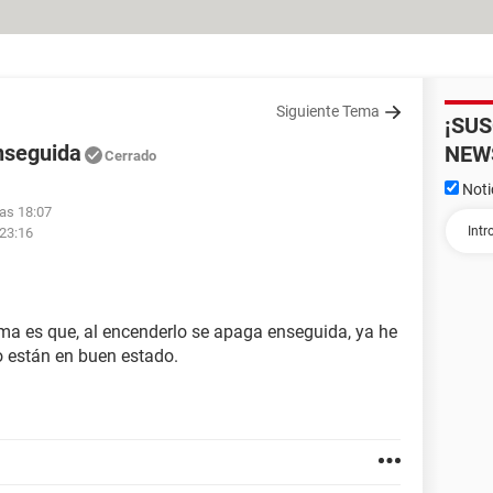
Siguiente Tema
¡SU
nseguida
NEW
Cerrado
Noti
las 18:07
 23:16
ema es que, al encenderlo se apaga enseguida, ya he
o están en buen estado.