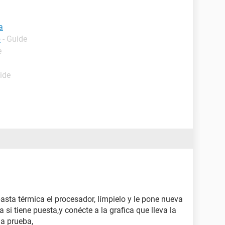
a
p
- Guide
e
ide
asta térmica el procesador, límpielo y le pone nueva
a si tiene puesta,y conécte a la grafica que lleva la
la prueba,