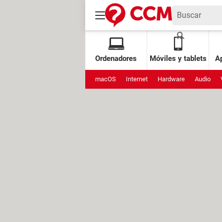
Ordenadores
Móviles y tablets
Ap
macOS
Internet
Hardware
Audio