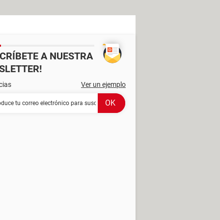
SCRÍBETE A NUESTRA
SLETTER!
cias
Ver un ejemplo