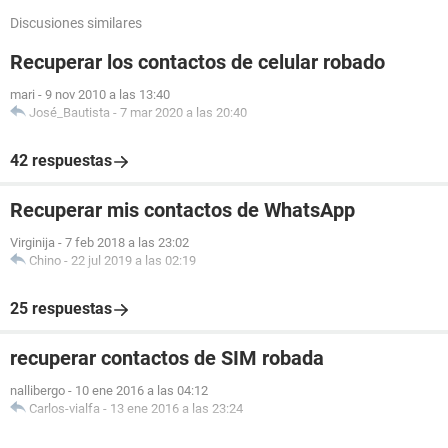
Discusiones similares
Recuperar los contactos de celular robado
mari
-
9 nov 2010 a las 13:40
José_Bautista
-
7 mar 2020 a las 20:40
42 respuestas
Recuperar mis contactos de WhatsApp
Virginija
-
7 feb 2018 a las 23:02
Chino
-
22 jul 2019 a las 02:19
25 respuestas
recuperar contactos de SIM robada
nallibergo
-
10 ene 2016 a las 04:12
Carlos-vialfa
-
13 ene 2016 a las 23:24