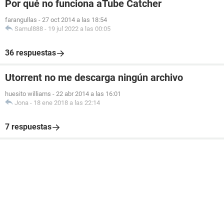
Por qué no funciona aTube Catcher
farangullas
-
27 oct 2014 a las 18:54
Samul888
-
19 jul 2022 a las 00:05
36 respuestas
Utorrent no me descarga ningún archivo
huesito williams
-
22 abr 2014 a las 16:01
Jona
-
18 ene 2018 a las 22:14
7 respuestas