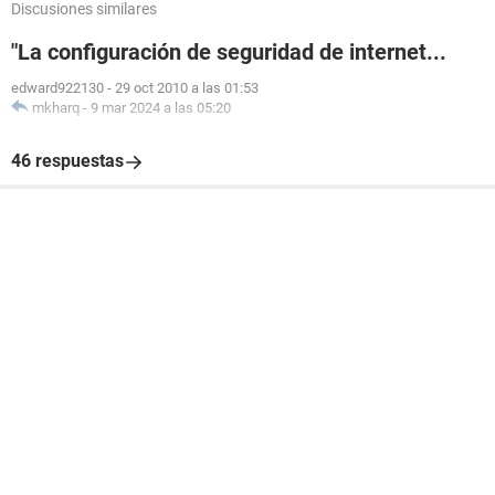
Discusiones similares
"La configuración de seguridad de internet...
edward922130
-
29 oct 2010 a las 01:53
mkharq
-
9 mar 2024 a las 05:20
46 respuestas