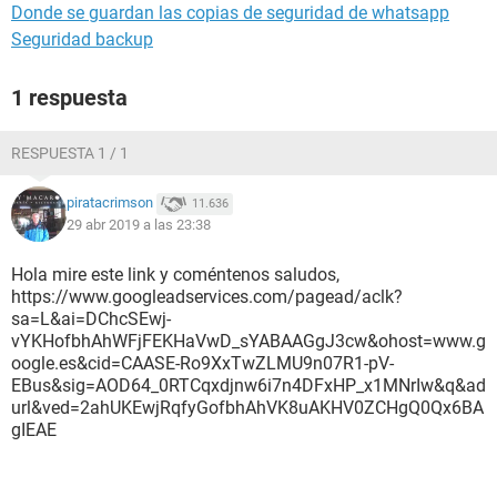
Donde se guardan las copias de seguridad de whatsapp
Seguridad backup
1 respuesta
RESPUESTA 1 / 1
piratacrimson
11.636
29 abr 2019 a las 23:38
Hola mire este link y coméntenos saludos,
https://www.googleadservices.com/pagead/aclk?
sa=L&ai=DChcSEwj-
vYKHofbhAhWFjFEKHaVwD_sYABAAGgJ3cw&ohost=www.g
oogle.es&cid=CAASE-Ro9XxTwZLMU9n07R1-pV-
EBus&sig=AOD64_0RTCqxdjnw6i7n4DFxHP_x1MNrIw&q&ad
url&ved=2ahUKEwjRqfyGofbhAhVK8uAKHV0ZCHgQ0Qx6BA
gIEAE