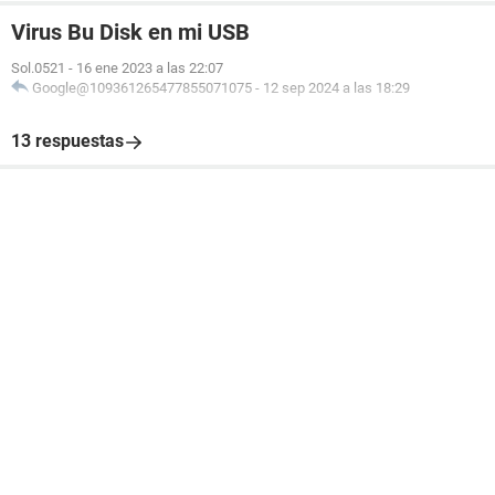
Virus Bu Disk en mi USB
Sol.0521
-
16 ene 2023 a las 22:07
Google@109361265477855071075
-
12 sep 2024 a las 18:29
13 respuestas