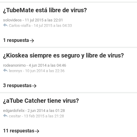
¿TubeMate está libre de virus?
solovideos
-
11 jul 2015 a las 22:01
Carlos-vialfa
-
14 jul 2015 a las 04:33
1 respuesta
¿Kioskea siempre es seguro y libre de virus?
rodeanonimo
-
4 jun 2014 a las 04:46
leonnyx
-
10 jun 2014 a las 22:36
3 respuestas
¿aTube Catcher tiene virus?
edgardofelix
-
2 jun 2014 a las 01:28
cesitar
-
13 feb 2015 a las 21:28
11 respuestas