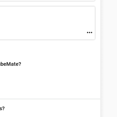
TubeMate?
s?