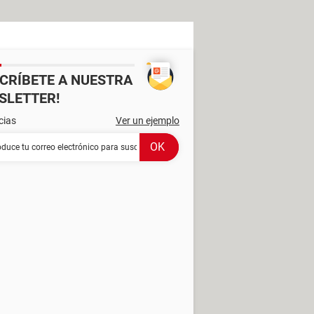
SCRÍBETE A NUESTRA
SLETTER!
cias
Ver un ejemplo