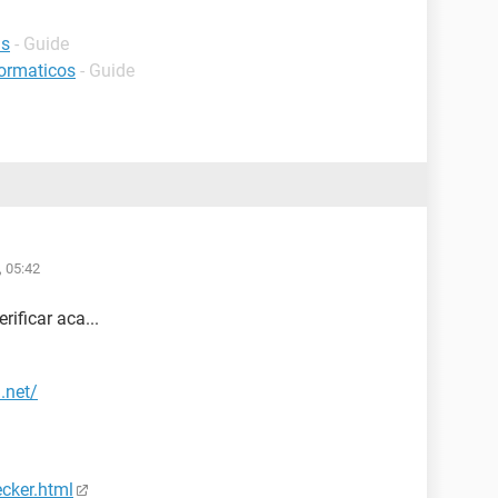
us
- Guide
formaticos
- Guide
, 05:42
ificar aca...
.net/
cker.html