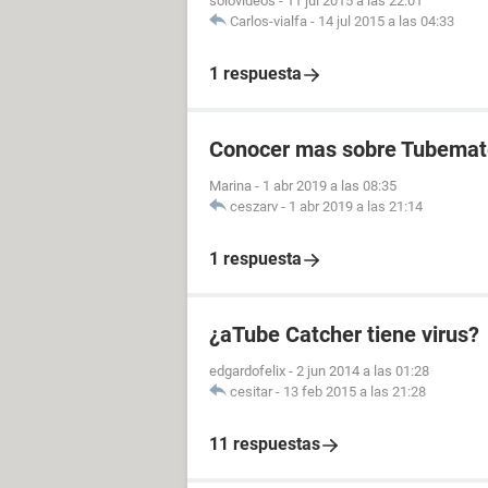
solovideos
-
11 jul 2015 a las 22:01
Carlos-vialfa
-
14 jul 2015 a las 04:33
1 respuesta
Conocer mas sobre Tubemat
Marina
-
1 abr 2019 a las 08:35
ceszarv
-
1 abr 2019 a las 21:14
1 respuesta
¿aTube Catcher tiene virus?
edgardofelix
-
2 jun 2014 a las 01:28
cesitar
-
13 feb 2015 a las 21:28
11 respuestas