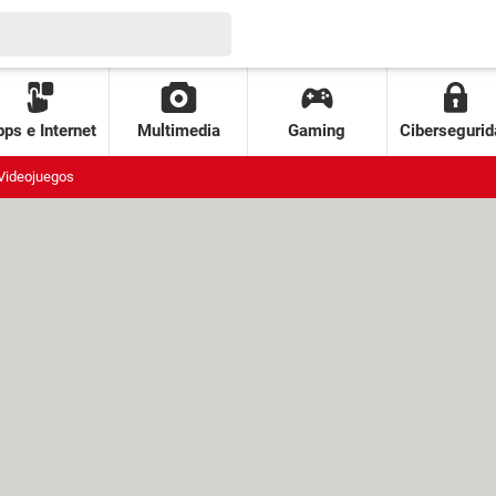
ps e Internet
Multimedia
Gaming
Cibersegurid
Videojuegos