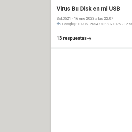
Virus Bu Disk en mi USB
Sol.0521
-
16 ene 2023 a las 22:07
Google@109361265477855071075
-
12 s
13 respuestas