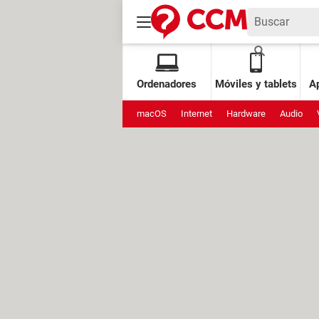
Ordenadores
Móviles y tablets
Ap
macOS
Internet
Hardware
Audio