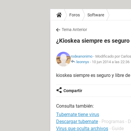
Foros
Software
Tema Anterior
¿Kioskea siempre es seguro y
rodeanonimo
- Modificado por Carlos
leonnyx
-
10 jun 2014 a las 22:36
kioskea siempre es seguro y libre de
Compartir
Consulta también:
Tubemate tiene virus
Descargar tubemate
- Programas - 
Virus que oculta archivos
- Guide