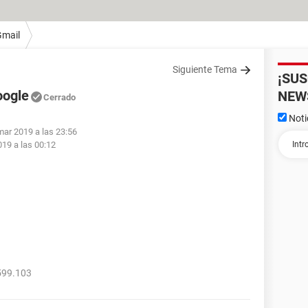
Gmail
Siguiente Tema
¡SU
oogle
NEW
Cerrado
Noti
mar 2019 a las 23:56
19 a las 00:12
599.103