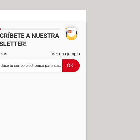
SCRÍBETE A NUESTRA
SLETTER!
cias
Ver un ejemplo