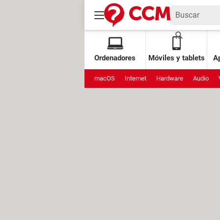
Ordenadores
Móviles y tablets
Ap
macOS
Internet
Hardware
Audio