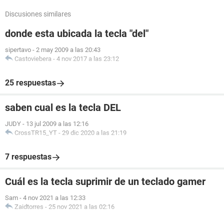
Discusiones similares
donde esta ubicada la tecla "del"
sipertavo
-
2 may 2009 a las 20:43
Castoviebera
-
4 nov 2017 a las 23:12
25 respuestas
saben cual es la tecla DEL
JUDY
-
13 jul 2009 a las 12:16
CrossTR15_YT
-
29 dic 2020 a las 21:19
7 respuestas
Cuál es la tecla suprimir de un teclado gamer
Sam
-
4 nov 2021 a las 12:33
Zaidtorres
-
25 nov 2021 a las 02:16