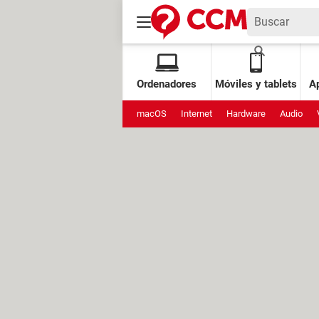
Ordenadores
Móviles y tablets
Ap
macOS
Internet
Hardware
Audio