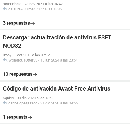
sotorichard
-
28 nov 2021 a las 04:42
gslaura
-
30 mar 2022 a las 18:42
3 respuestas
Descargar actualización de antivirus ESET
NOD32
izony
-
5 oct 2015 a las 07:12
WondrousOtter33
-
15 jun 2024 a las 23:54
10 respuestas
Código de activación Avast Free Antivirus
6qnico
-
30 dic 2020 a las 18:26
carloslopezjurado
-
31 dic 2020 a las 09:55
1 respuesta