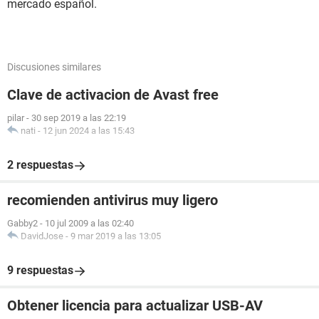
mercado español.
Discusiones similares
Clave de activacion de Avast free
pilar
-
30 sep 2019 a las 22:19
nati
-
12 jun 2024 a las 15:43
2 respuestas
recomienden antivirus muy ligero
Gabby2
-
10 jul 2009 a las 02:40
DavidJose
-
9 mar 2019 a las 13:05
9 respuestas
Obtener licencia para actualizar USB-AV