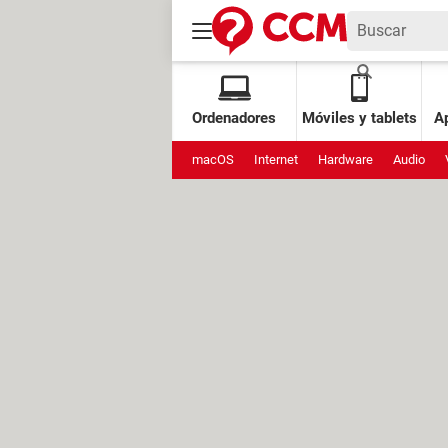
Ordenadores
Móviles y tablets
Ap
macOS
Internet
Hardware
Audio