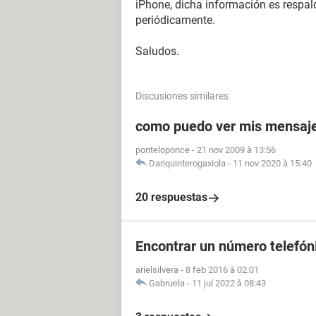
iPhone, dicha información es respal
periódicamente.
Saludos.
Discusiones similares
como puedo ver mis mensaje
ponteloponce
-
21 nov 2009 à 13:56
Dariquinterogaxiola
-
11 nov 2020 à 15:40
20 respuestas
Encontrar un número telefóni
arielsilvera
-
8 feb 2016 à 02:01
Gabruela
-
11 jul 2022 à 08:43