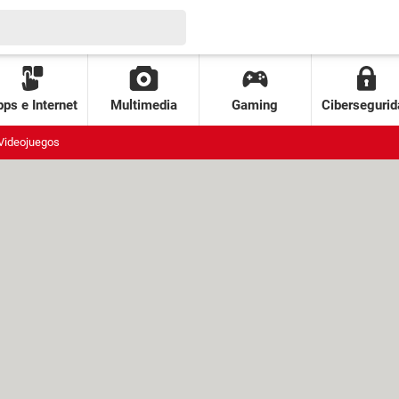
ps e Internet
Multimedia
Gaming
Cibersegurid
Videojuegos