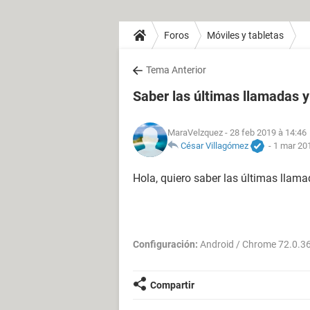
Foros
Móviles y tabletas
Tema Anterior
Saber las últimas llamadas y
MaraVelzquez
- 28 feb 2019 à 14:46
César Villagómez
-
1 mar 20
Hola, quiero saber las últimas llam
Configuración:
Android / Chrome 72.0.3
Compartir