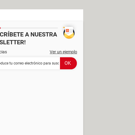
SCRÍBETE A NUESTRA
SLETTER!
cias
Ver un ejemplo