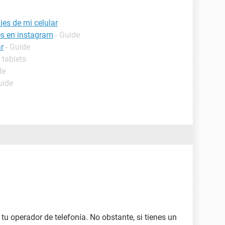
es de mi celular
es en instagram
- Guide
r
- Guide
y tablets
de
uide
 tu operador de telefonía. No obstante, si tienes un