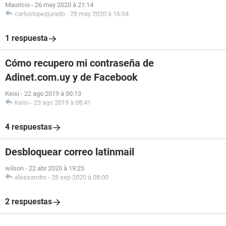
Mauricio
-
26 may 2020 à 21:14
carloslopezjurado
-
28 may 2020 à 16:04
1 respuesta
Cómo recupero mi contraseña de
Adinet.com.uy y de Facebook
Keisi
-
22 ago 2019 à 00:13
Keisi
-
23 ago 2019 à 08:41
4 respuestas
Desbloquear correo latinmail
wilson
-
22 abr 2020 à 19:25
alessandro
-
28 sep 2020 à 08:00
2 respuestas