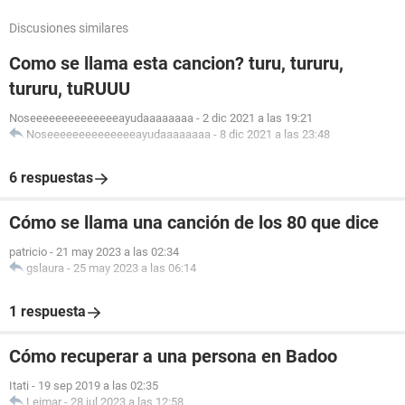
Discusiones similares
Como se llama esta cancion? turu, tururu,
tururu, tuRUUU
Noseeeeeeeeeeeeeeayudaaaaaaaa
-
2 dic 2021 a las 19:21
Noseeeeeeeeeeeeeeayudaaaaaaaa
-
8 dic 2021 a las 23:48
6 respuestas
Cómo se llama una canción de los 80 que dice
patricio
-
21 may 2023 a las 02:34
gslaura
-
25 may 2023 a las 06:14
1 respuesta
Cómo recuperar a una persona en Badoo
Itati
-
19 sep 2019 a las 02:35
Leimar
-
28 jul 2023 a las 12:58