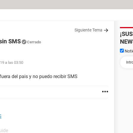
Siguiente Tema
¡SU
 sin SMS
NEW
Cerrado
Noti
19 a las 03:50
uera del pais y no puedo recibir SMS
S
uide