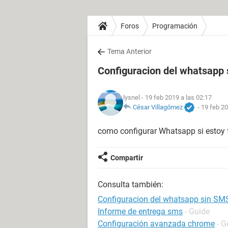
Foros
Programación
Tema Anterior
Configuracion del whatsapp
lysnel
- 19 feb 2019 a las 02:17
César Villagómez
-
19 feb 20
como configurar Whatsapp si estoy f
Compartir
Consulta también:
Configuracion del whatsapp sin SM
Informe de entrega sms
- Guide
Configuración avanzada chrome
- G