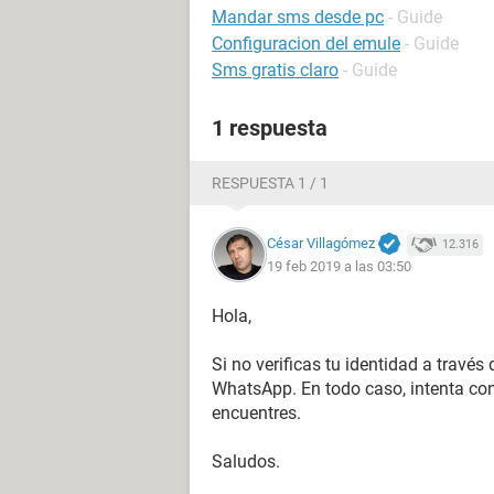
Mandar sms desde pc
- Guide
Configuracion del emule
- Guide
Sms gratis claro
- Guide
1 respuesta
RESPUESTA 1 / 1
César Villagómez
12.316
19 feb 2019 a las 03:50
Hola,
Si no verificas tu identidad a travé
WhatsApp. En todo caso, intenta con 
encuentres.
Saludos.