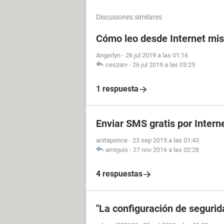
Discusiones similares
Cómo leo desde Internet mi
Angerlyn
-
26 jul 2019 a las 01:16
ceszarv
-
26 jul 2019 a las 03:25
1 respuesta
Enviar SMS gratis por Intern
anitaponce
-
23 sep 2015 a las 01:43
amiguis
-
27 nov 2016 a las 02:28
4 respuestas
"La configuración de segurida