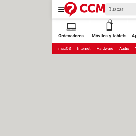
Ordenadores
Móviles y tablets
Ap
macOS
Internet
Hardware
Audio