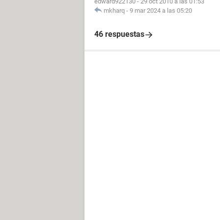
edward922130
-
29 oct 2010 a las 01:53
mkharq
-
9 mar 2024 a las 05:20
46 respuestas