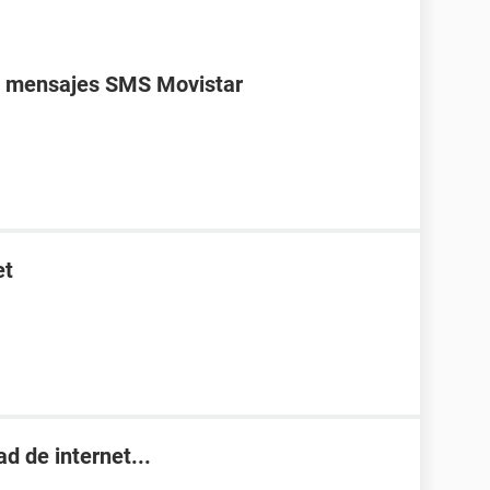
s mensajes SMS Movistar
et
d de internet...