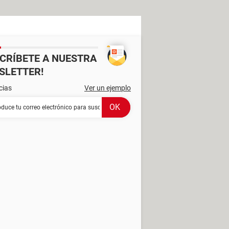
SCRÍBETE A NUESTRA
SLETTER!
cias
Ver un ejemplo