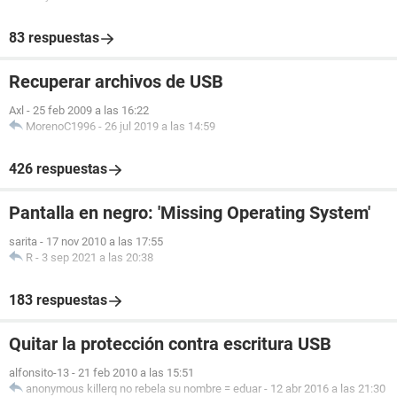
83 respuestas
Recuperar archivos de USB
Axl
-
25 feb 2009 a las 16:22
MorenoC1996
-
26 jul 2019 a las 14:59
426 respuestas
Pantalla en negro: 'Missing Operating System'
sarita
-
17 nov 2010 a las 17:55
R
-
3 sep 2021 a las 20:38
183 respuestas
Quitar la protección contra escritura USB
alfonsito-13
-
21 feb 2010 a las 15:51
anonymous killerq no rebela su nombre = eduar
-
12 abr 2016 a las 21:30