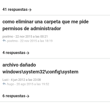
41 respuestas
como eliminar una carpeta que me pide
permisos de administrador
postmo
-
22 nov 2015 a las 00:21
postmo
-
22 nov 2015 a las 18:19
4 respuestas
archivo dañado
windows\system32\config\system
Luci
-
4 jun 2012 a las 23:08
hugo
-
20 ago 2015 a las 19:52
6 respuestas