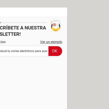
SCRÍBETE A NUESTRA
SLETTER!
cias
Ver un ejemplo