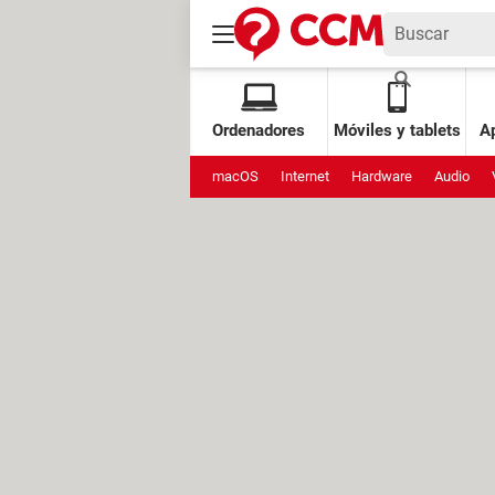
Ordenadores
Móviles y tablets
Ap
macOS
Internet
Hardware
Audio