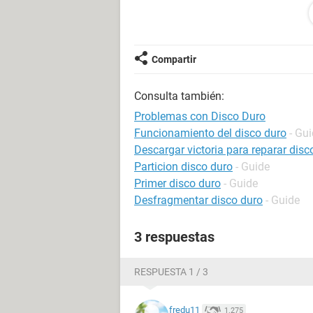
Ojo, aviso que mi PC tiene otro disc
Agradezco cualquier ayuda para res
Compartir
Gracias.
Consulta también:
Problemas con Disco Duro
Funcionamiento del disco duro
- Gu
Descargar victoria para reparar disc
Particion disco duro
- Guide
Primer disco duro
- Guide
Desfragmentar disco duro
- Guide
3 respuestas
RESPUESTA 1 / 3
fredu11
1.275