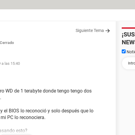
Siguiente Tema
¡SU
NEW
Cerrado
Noti
 a las 15:40
uro WD de 1 terabyte donde tengo tengo dos
.
 y el BIOS lo reconoció y solo después que lo
 mi PC lo reconociera.
pasando esto?