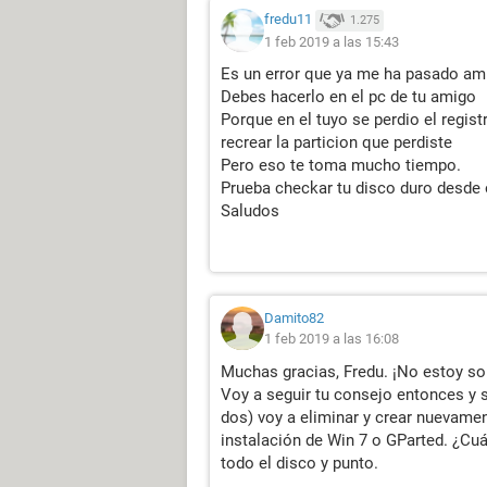
fredu11
1.275
1 feb 2019 a las 15:43
Es un error que ya me ha pasado am
Debes hacerlo en el pc de tu amigo
Porque en el tuyo se perdio el regi
recrear la particion que perdiste
Pero eso te toma mucho tiempo.
Prueba checkar tu disco duro desde o
Saludos
Damito82
1 feb 2019 a las 16:08
Muchas gracias, Fredu. ¡No estoy sol
Voy a seguir tu consejo entonces y 
dos) voy a eliminar y crear nuevamen
instalación de Win 7 o GParted. ¿C
todo el disco y punto.