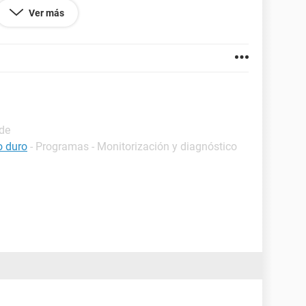
Ver más
o duro y lo reconoce perfectamente.
ovler este enigma.
ide
o duro
- Programas - Monitorización y diagnóstico