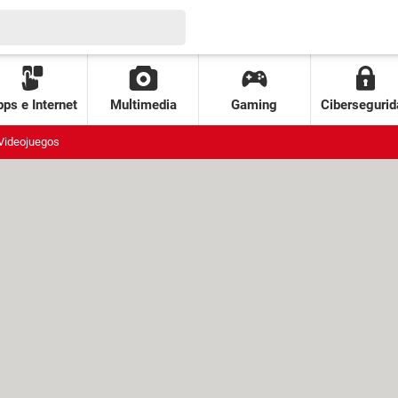
ps e Internet
Multimedia
Gaming
Cibersegurid
Videojuegos