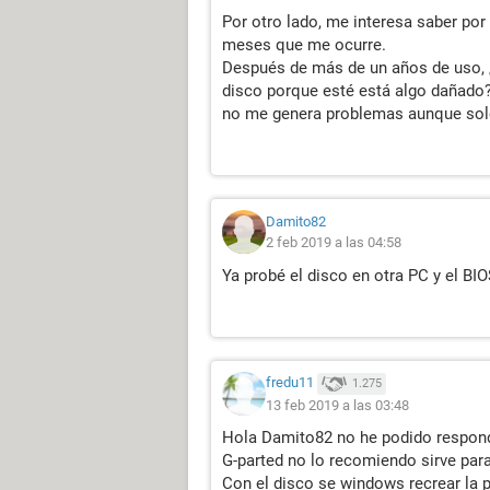
Por otro lado, me interesa saber po
meses que me ocurre.
Después de más de un años de uso, ¿p
disco porque esté está algo dañado?
no me genera problemas aunque solo
Damito82
2 feb 2019 a las 04:58
Ya probé el disco en otra PC y el BI
fredu11
1.275
13 feb 2019 a las 03:48
Hola Damito82 no he podido respond
G-parted no lo recomiendo sirve para
Con el disco se windows recrear la p