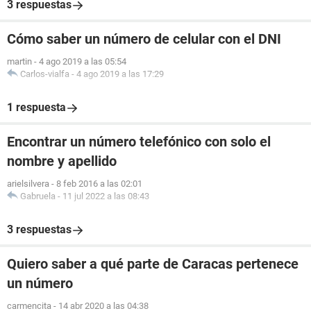
3 respuestas
Cómo saber un número de celular con el DNI
martin
-
4 ago 2019 a las 05:54
Carlos-vialfa
-
4 ago 2019 a las 17:29
1 respuesta
Encontrar un número telefónico con solo el
nombre y apellido
arielsilvera
-
8 feb 2016 a las 02:01
Gabruela
-
11 jul 2022 a las 08:43
3 respuestas
Quiero saber a qué parte de Caracas pertenece
un número
carmencita
-
14 abr 2020 a las 04:38