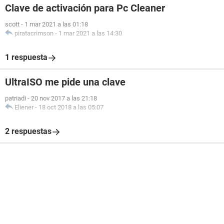
Clave de activación para Pc Cleaner
scott
-
1 mar 2021 a las 01:18
piratacrimson
-
1 mar 2021 a las 14:30
1 respuesta
UltraISO me pide una clave
patriadi
-
20 nov 2017 a las 21:18
Eliener
-
18 oct 2018 a las 05:07
2 respuestas