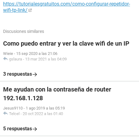
https://tutorialesgratuitos.com/como-configurar-repetidor-
wifi-tp-link/
Discusiones similares
Como puedo entrar y ver la clave wifi de un IP
Wieie
-
15 sep 2020 a las 21:06
gslaura
-
13 mar 2021 a las 04:09
3 respuestas
Me ayudan con la contraseña de router
192.168.1.128
Jesus9110
-
1 ago 2019 a las 05:19
Telcel
-
20 oct 2022 a las 01:40
5 respuestas