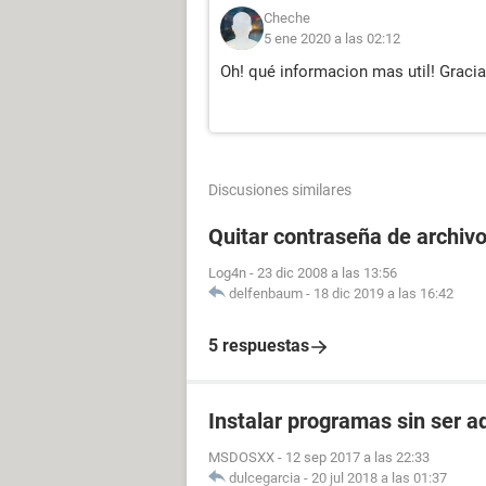
Cheche
5 ene 2020 a las 02:12
Oh! qué informacion mas util! Graci
Discusiones similares
Quitar contraseña de archiv
Log4n
-
23 dic 2008 a las 13:56
delfenbaum
-
18 dic 2019 a las 16:42
5 respuestas
Instalar programas sin ser a
MSDOSXX
-
12 sep 2017 a las 22:33
dulcegarcia
-
20 jul 2018 a las 01:37