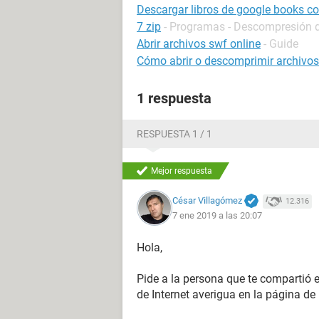
Descargar libros de google books con
7 zip
- Programas - Descompresión d
Abrir archivos swf online
- Guide
Cómo abrir o descomprimir archivos 
1 respuesta
RESPUESTA 1 / 1
Mejor respuesta
César Villagómez
12.316
7 ene 2019 a las 20:07
Hola,
Pide a la persona que te compartió e
de Internet averigua en la página de