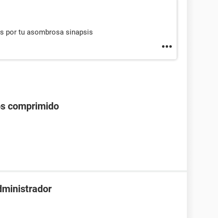
as por tu asombrosa sinapsis
os comprimido
dministrador