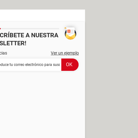
SCRÍBETE A NUESTRA
SLETTER!
cias
Ver un ejemplo