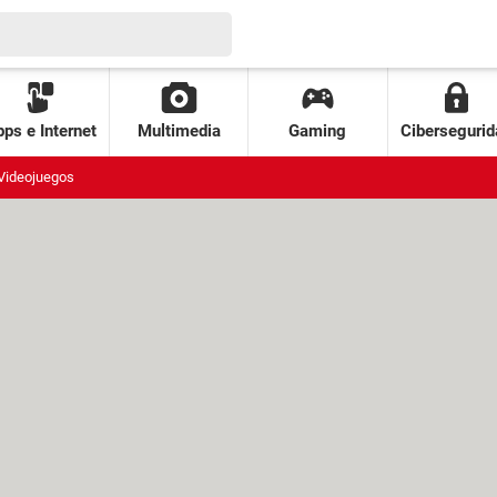
ps e Internet
Multimedia
Gaming
Cibersegurid
Videojuegos