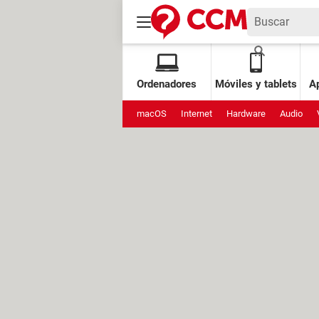
Ordenadores
Móviles y tablets
Ap
macOS
Internet
Hardware
Audio