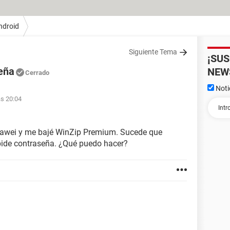
ndroid
Siguiente Tema
¡SU
eña
NEW
Cerrado
Noti
as 20:04
Huawei y me bajé WinZip Premium. Sucede que
 pide contraseña. ¿Qué puedo hacer?