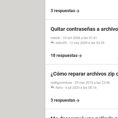
3 respuestas
Quitar contraseñas a archivo
meme
-
10 oct 2008 a las 01:41
edso09
-
12 sep 2009 a las 03:29
18 respuestas
¿Cómo reparar archivos zip 
rodrigoventura
-
29 mar 2015 a las 23:46
Rafa
-
6 jul 2020 a las 00:16
3 respuestas