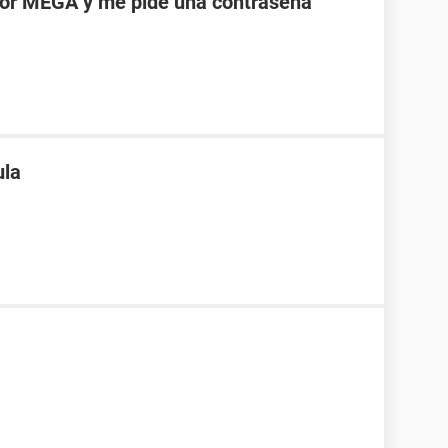
por MEGA y me pide una contraseña
ula