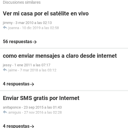
Discusiones similares
Ver mi casa por el satélite en vivo
jimmy
-
3 mar 2010 a las 02:13
joanna
-
10 dic 2019 a las 02:58
56 respuestas
como enviar mensajes a claro desde internet
jessy
-
1 ene 2011 a las 07:17
jaime
-
7 mar 2018 a las 03:12
4 respuestas
Enviar SMS gratis por Internet
anitaponce
-
23 sep 2015 a las 01:43
amiguis
-
27 nov 2016 a las 02:28
4 respuestas