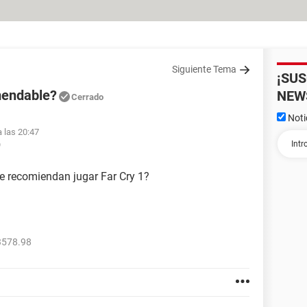
Siguiente Tema
¡SU
mendable?
NEW
Cerrado
Noti
a las 20:47
9
e recomiendan jugar Far Cry 1?
3578.98