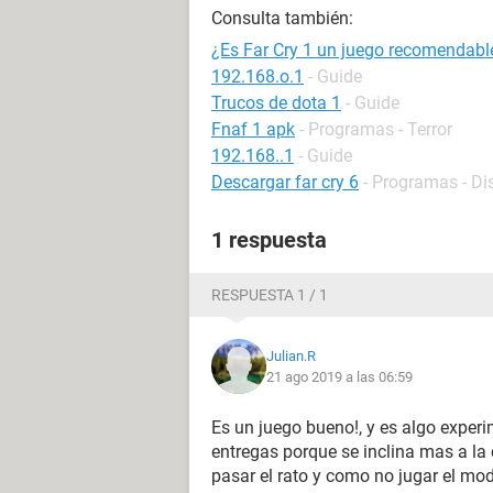
Consulta también:
¿Es Far Cry 1 un juego recomendabl
192.168.o.1
- Guide
Trucos de dota 1
- Guide
Fnaf 1 apk
- Programas - Terror
192.168..1
- Guide
Descargar far cry 6
- Programas - Di
1 respuesta
RESPUESTA 1 / 1
Julian.R
21 ago 2019 a las 06:59
Es un juego bueno!, y es algo exper
entregas porque se inclina mas a la 
pasar el rato y como no jugar el mod