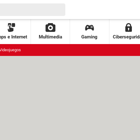
ps e Internet
Multimedia
Gaming
Cibersegurid
Videojuegos