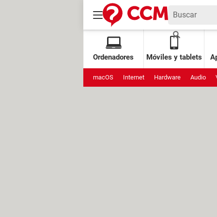
Ordenadores
Móviles y tablets
Ap
macOS
Internet
Hardware
Audio