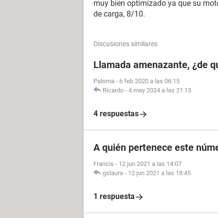
muy bien optimizado ya que su moto
de carga, 8/10.
Discusiones similares
Llamada amenazante, ¿de q
Paloma
-
6 feb 2020 a las 06:15
Ricardo
-
4 may 2024 a las 21:13
4 respuestas
A quién pertenece este núm
Francis
-
12 jun 2021 a las 14:07
gslaura
-
12 jun 2021 a las 18:45
1 respuesta