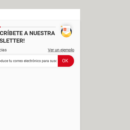
SCRÍBETE A NUESTRA
SLETTER!
cias
Ver un ejemplo