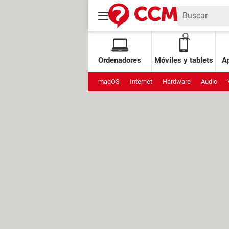
Ordenadores
Móviles y tablets
Ap
macOS
Internet
Hardware
Audio