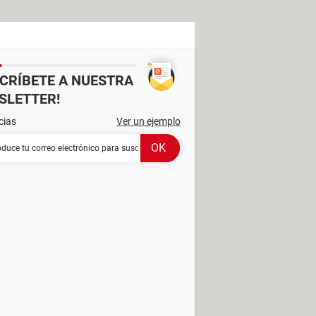
SCRÍBETE A NUESTRA
SLETTER!
cias
Ver un ejemplo