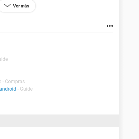
Ver más
uide
s - Compras
android
- Guide