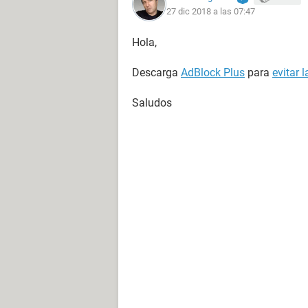
27 dic 2018 a las 07:47
Hola,
Descarga
AdBlock Plus
para
evitar 
Saludos