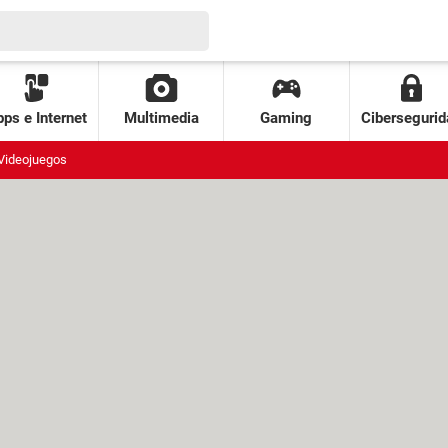
ps e Internet
Multimedia
Gaming
Cibersegurid
Videojuegos