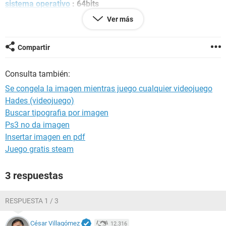
sistema operativo
: 64bits
Ver más
Ya he intentado con reinstalar los Drivers Y funciono a la
primera, pero cada vez que enciendo mi PC el problema
vuelve a suceder.
Compartir
espero que me puedan ayudar por favor :(.
Consulta también:
Se congela la imagen mientras juego cualquier videojuego
Hades (videojuego)
Buscar tipografia por imagen
Ps3 no da imagen
Insertar imagen en pdf
Juego gratis steam
3 respuestas
RESPUESTA 1 / 3
César Villagómez
12.316