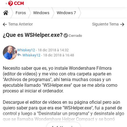
Foros
Windows
Windows 7
Tema Anterior
Siguiente Tema
¿Que es WSHelper.exe?
Cerrado
Whiskey12
- 18 dic 2018 à 14:32
Whiskey12
-
18 dic 2018 à 16:48
Necesito saber que es, yo instale Wondershare Filmora
(editor de vídeos) y me vino con otra carpeta aparte en
"Archivos de programas", ahí tenia muchas cosas y un
ejecutable llamado "WSHelper.exe" que se me abría como
proceso al iniciar el ordenador.
Descargue el editor de vídeos en su página oficial pero aún
quiero saber para que era ese "WSHelper.exe", fui a panel de
control y luego a "Desinstalar un programa" y desinstale algo
que se llamaba Wondershare Helper Compact y se borró
toda la carpeta de donde provenía WSHelper.exe.