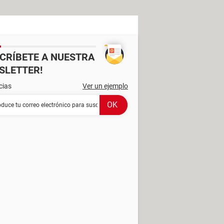
SCRÍBETE A NUESTRA
SLETTER!
cias
Ver un ejemplo