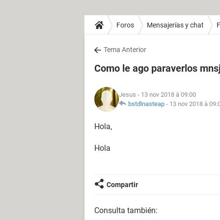
Foros
Mensajerías y chat
Tema Anterior
Como le ago paraverlos mns
Jesus
- 13 nov 2018 à 09:00
bstdlnasteap
-
13 nov 2018 à 09:
Hola,
Hola
Compartir
Consulta también: