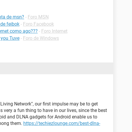
nta de msn?
-
Foro MSN
de feibok
-
Foro Facebook
ernet como ago???
-
Foro Internet
 you Tuve
-
Foro de Windows
iving Network", our first impulse may be to get
 very a fun thing to have in our lives, since the best
oid and DLNA gadgets for Android enable us to
among them.
https://techiezlounge.com/best-dlna-