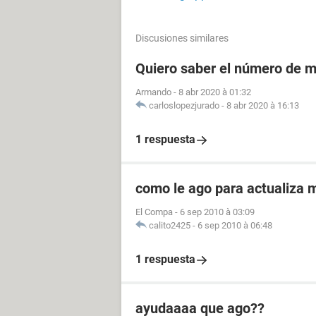
Discusiones similares
Quiero saber el número de m
Armando
-
8 abr 2020 à 01:32
carloslopezjurado
-
8 abr 2020 à 16:13
1 respuesta
como le ago para actualiza m
El Compa
-
6 sep 2010 à 03:09
calito2425
-
6 sep 2010 à 06:48
1 respuesta
ayudaaaa que ago??