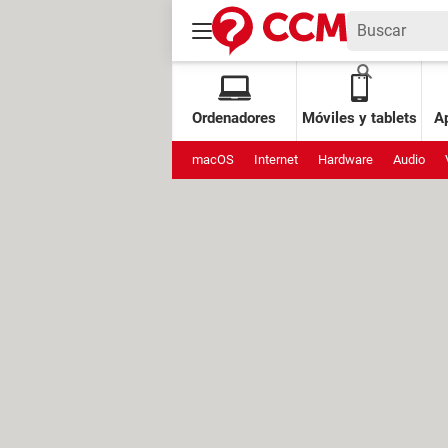
Ordenadores
Móviles y tablets
Ap
macOS
Internet
Hardware
Audio