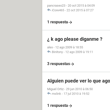
pancraseo23
-
20 oct 2015 à 04:09
iCore465
-
22 oct 2015 à 07:27
1 respuesta
¿ k ago please diganme ?
alex
-
12 ago 2009 à 18:55
Binitony
-
12 ago 2009 à 19:11
3 respuestas
Alguien puede ver lo que ag
Miguel Ortiz
-
29 jun 2010 à 06:50
mslink
-
17 jul 2010 à 19:52
1 respuesta