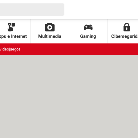
ps e Internet
Multimedia
Gaming
Cibersegurid
Videojuegos