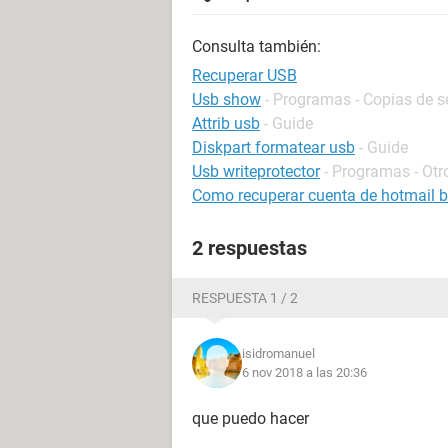
Consulta también:
Recuperar USB
Usb show
- Programas - Copias de s
Attrib usb
- Guide
Diskpart formatear usb
- Guide
Usb writeprotector
- Programas - Otr
Como recuperar cuenta de hotmail 
2 respuestas
RESPUESTA 1 / 2
isidromanuel
6 nov 2018 a las 20:36
que puedo hacer