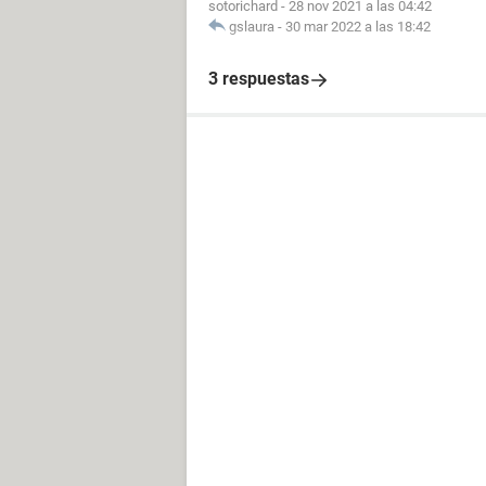
sotorichard
-
28 nov 2021 a las 04:42
gslaura
-
30 mar 2022 a las 18:42
3 respuestas