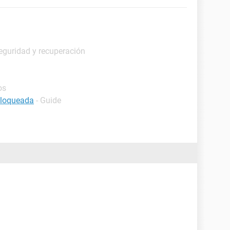
eguridad y recuperación
os
bloqueada
- Guide