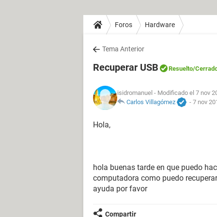
Foros
Hardware
Tema Anterior
Recuperar USB
Resuelto
/Cerrad
isidromanuel
- Modificado el 7 nov 2
Carlos Villagómez
-
7 nov 20
Hola,
hola buenas tarde en que puedo hac
computadora como puedo recuperar
ayuda por favor
Compartir