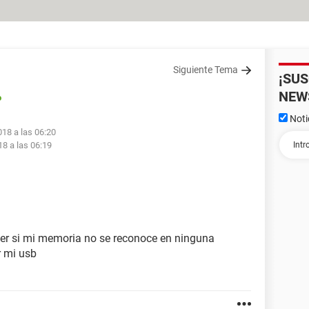
Siguiente Tema
¡SU
NEW
o
Noti
018 a las 06:20
18 a las 06:19
er si mi memoria no se reconoce en ninguna
 mi usb