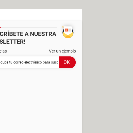
SCRÍBETE A NUESTRA
SLETTER!
cias
Ver un ejemplo