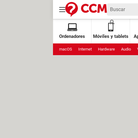
Ordenadores
Móviles y tablets
Ap
macOS
Internet
Hardware
Audio