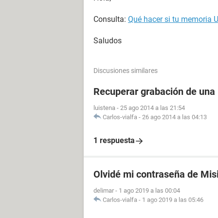
Consulta:
Qué hacer si tu memoria U
Saludos
Discusiones similares
Recuperar grabación de una
luistena
-
25 ago 2014 a las 21:54
Carlos-vialfa
-
26 ago 2014 a las 04:13
1 respuesta
Olvidé mi contraseña de Mis
delimar
-
1 ago 2019 a las 00:04
Carlos-vialfa
-
1 ago 2019 a las 05:46