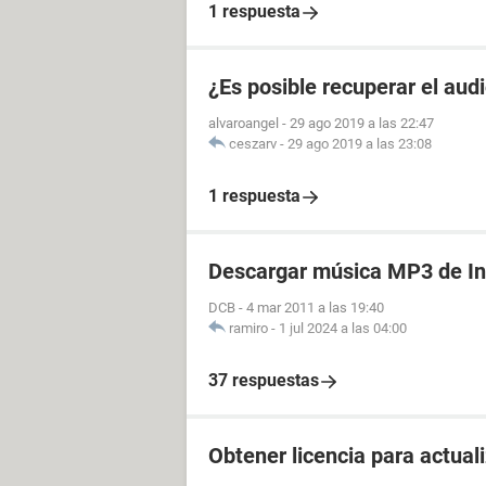
1 respuesta
¿Es posible recuperar el aud
alvaroangel
-
29 ago 2019 a las 22:47
ceszarv
-
29 ago 2019 a las 23:08
1 respuesta
Descargar música MP3 de In
DCB
-
4 mar 2011 a las 19:40
ramiro
-
1 jul 2024 a las 04:00
37 respuestas
Obtener licencia para actua