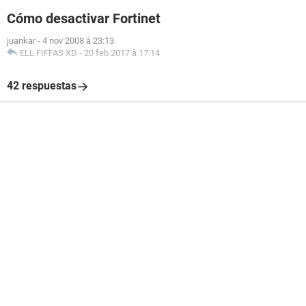
Cómo desactivar Fortinet
juankar
-
4 nov 2008 à 23:13
ELL FIFFAS XD
-
20 feb 2017 à 17:14
42 respuestas