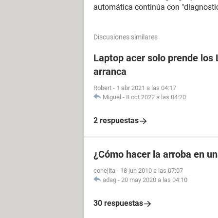
automática continúa con "diagnost
Discusiones similares
Laptop acer solo prende los 
arranca
Robert
-
1 abr 2021 a las 04:17
Miguel
-
8 oct 2022 a las 04:20
2 respuestas
¿Cómo hacer la arroba en u
conejita
-
18 jun 2010 a las 07:07
adag
-
20 may 2020 a las 04:10
30 respuestas