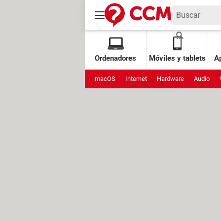
Ordenadores
Móviles y tablets
Ap
macOS
Internet
Hardware
Audio