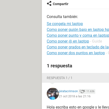
Compartir
Consulta también:
Se congela mi laptop
Como poner guión bajo en laptop h
Como poner punto y coma en lapto
Como poner @ en laptop
- Guide
Como poner grados en teclado de la
Como poner dos puntos en laptop
-
1 respuesta
RESPUESTA 1 / 1
piratacrimson
11.636
21 oct 2018 a las 21:16
Hola escriba esto en google y le ll