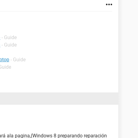
p
- Guide
p
- Guide
ptop
- Guide
 Guide
evará ala pagina,(Windows 8 preparando reparación