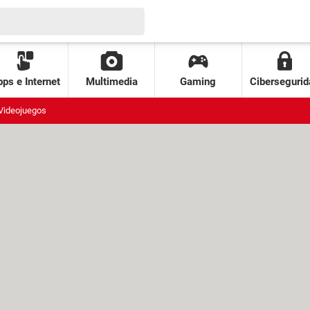
ps e Internet
Multimedia
Gaming
Cibersegurid
Videojuegos