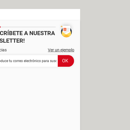
SCRÍBETE A NUESTRA
SLETTER!
cias
Ver un ejemplo