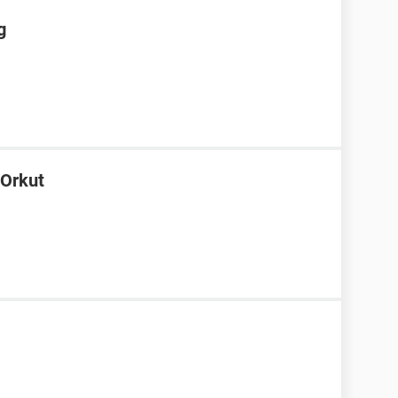
g
 Orkut