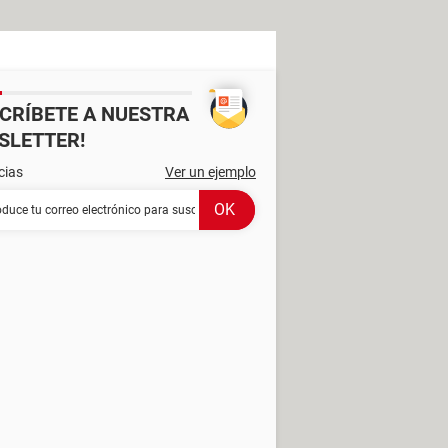
SCRÍBETE A NUESTRA
SLETTER!
cias
Ver un ejemplo