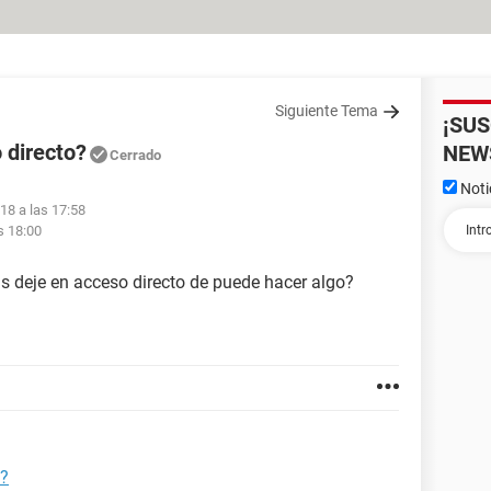
Siguiente Tema
¡SU
 directo?
NEW
Cerrado
Noti
18 a las 17:58
s 18:00
las deje en acceso directo de puede hacer algo?
o?