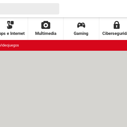
ps e Internet
Multimedia
Gaming
Cibersegurid
Videojuegos