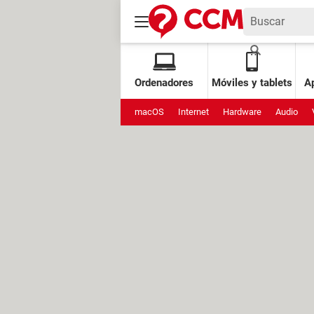
Ordenadores
Móviles y tablets
Ap
macOS
Internet
Hardware
Audio