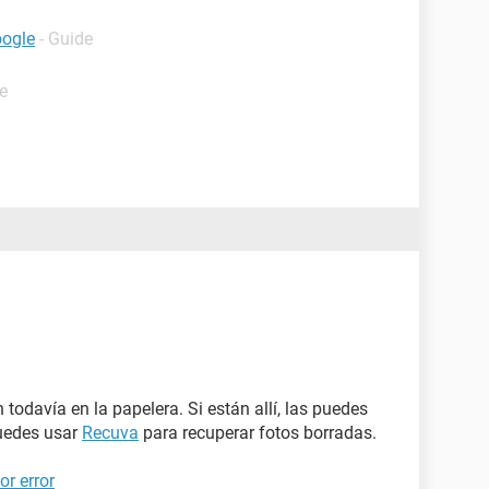
oogle
- Guide
e
n todavía en la papelera. Si están allí, las puedes
puedes usar
Recuva
para recuperar fotos borradas.
r error