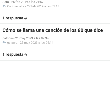
Sara
-
26 feb 2019 a las 21:57
Carlos-vialfa
-
27 feb 2019 a las 01:13
1 respuesta
Cómo se llama una canción de los 80 que dice
patricio
-
21 may 2023 a las 02:34
gslaura
-
25 may 2023 a las 06:14
1 respuesta