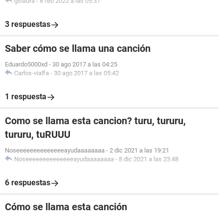
gslaura
-
8 feb 2022 a las 05:37
3 respuestas
Saber cómo se llama una canción
Eduardo5000xd
-
30 ago 2017 a las 04:25
Carlos-vialfa
-
30 ago 2017 a las 05:42
1 respuesta
Como se llama esta cancion? turu, tururu,
tururu, tuRUUU
Noseeeeeeeeeeeeeeayudaaaaaaaa
-
2 dic 2021 a las 19:21
Noseeeeeeeeeeeeeeayudaaaaaaaa
-
8 dic 2021 a las 23:48
6 respuestas
Cómo se llama esta canción