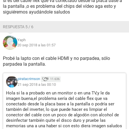
si es del cable flex que va conectado desde la placa base a
la pantalla ,o es problema del chips del vídeo aga esto y
siguiéremos ayudándole saludos
RESPUESTA 5 / 6
Yaph
20 sep 2018 a las 01:57
Probé la lapto con el cable HDMI y no parpadea, sólo
parpadea la pantalla.
piratacrimson
11.636
21 sep 2018 a las 00:10
Hola si la a probado en un monitor o en una TV,y le da
imagen buena,el problema sería del cable flex que va
conectado desde la placa base a la pantalla o podría ser
también del inverter, lo que puede hacer es limpiar el
conector del cable con un poco de algodón con alcohol de
desinfectar también quite el disco duro y pruebe las
memorias una a una haber si con esto diera imagen saludos