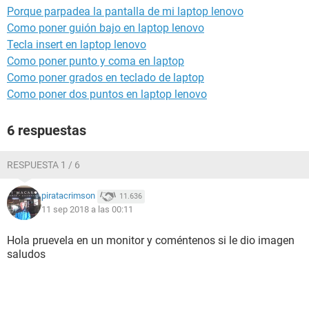
Porque parpadea la pantalla de mi laptop lenovo
Como poner guión bajo en laptop lenovo
Tecla insert en laptop lenovo
Como poner punto y coma en laptop
Como poner grados en teclado de laptop
Como poner dos puntos en laptop lenovo
6 respuestas
RESPUESTA 1 / 6
piratacrimson
11.636
11 sep 2018 a las 00:11
Hola pruevela en un monitor y coméntenos si le dio imagen
saludos