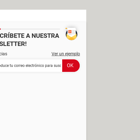
SCRÍBETE A NUESTRA
SLETTER!
cias
Ver un ejemplo