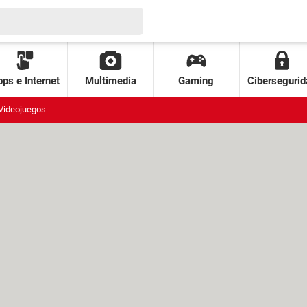
ps e Internet
Multimedia
Gaming
Cibersegurid
Videojuegos