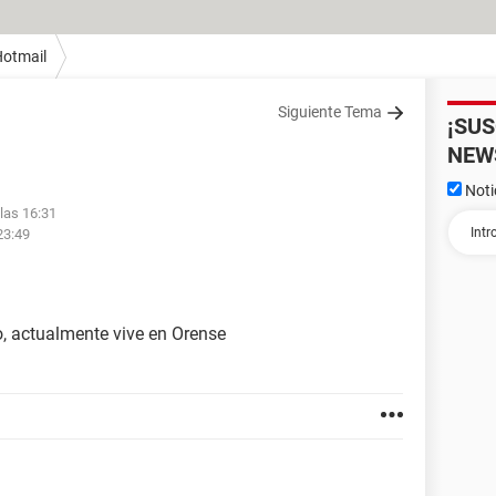
otmail
Siguiente Tema
¡SU
NEW
Noti
las 16:31
23:49
jo, actualmente vive en Orense