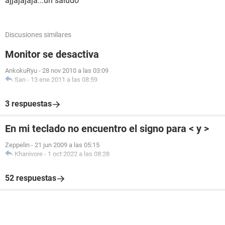
ajjajajaja...un saludo
Discusiones similares
Monitor se desactiva
AnkokuRyu
-
28 nov 2010 a las 03:09
San
-
13 ene 2011 a las 08:59
3 respuestas
En mi teclado no encuentro el signo para < y >
Zeppelin
-
21 jun 2009 a las 05:15
Khanivore
-
1 oct 2022 a las 08:28
52 respuestas