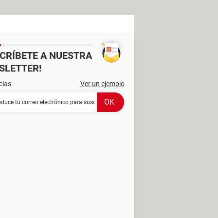
SCRÍBETE A NUESTRA
SLETTER!
cias
Ver un ejemplo