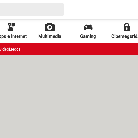
ps e Internet
Multimedia
Gaming
Cibersegurid
Videojuegos