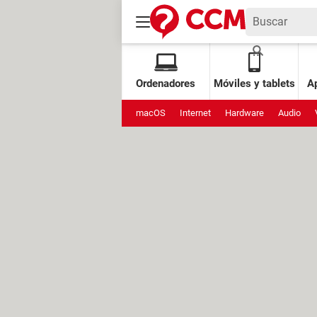
Ordenadores
Móviles y tablets
Ap
macOS
Internet
Hardware
Audio