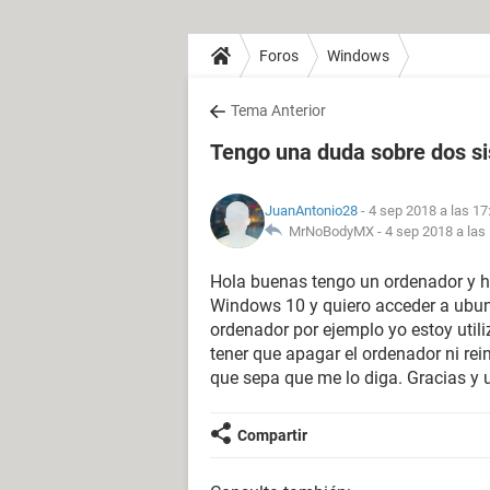
Foros
Windows
Tema Anterior
Tengo una duda sobre dos s
JuanAntonio28
- 4 sep 2018 a las 17
MrNoBodyMX -
4 sep 2018 a las
Hola buenas tengo un ordenador y h
Windows 10 y quiero acceder a ubuntu
ordenador por ejemplo yo estoy util
tener que apagar el ordenador ni rei
que sepa que me lo diga. Gracias y 
Compartir